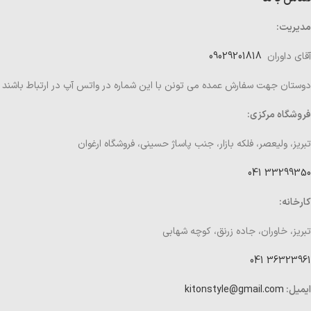
مدیریت:
آقای داوران
09029201818
دوستان جهت سفارش عمده می تونن با این شماره در واتس آپ در ارتباط باشند
فروشگاه مرکزی:
تبریز، ولیعصر، فلکه بازار، جنب پاساژ حسینی، فروشگاه ارغوان
33299350 041
کارخانه:
تبریز، خاوران، جاده زرنق، کوچه شهابی
36323961 041
ایمیل:
kitonstyle@gmail.com