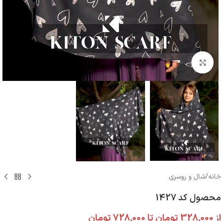
بزرگنمایی تصویر
خانه
/
شال و روسری
محصول کد 1427
از
328,000
تومان
تا
728,000
تومان