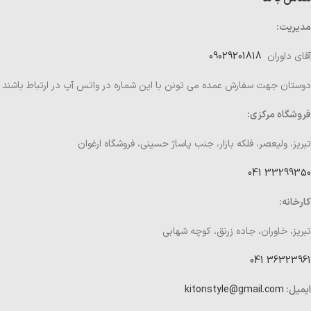
مدیریت:
آقای داوران
09029201818
دوستان جهت سفارش عمده می تونن با این شماره در واتس آپ در ارتباط باشند
فروشگاه مرکزی:
تبریز، ولیعصر، فلکه بازار، جنب پاساژ حسینی، فروشگاه ارغوان
33299350 041
کارخانه:
تبریز، خاوران، جاده زرنق، کوچه شهابی
36323961 041
ایمیل:
kitonstyle@gmail.com