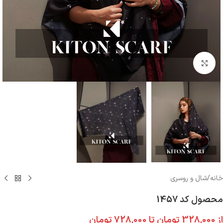
بزرگنمایی تصویر
خانه
/
شال و روسری
محصول کد 1457
از
328,000
تومان
تا
728,000
تومان