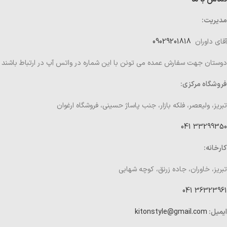
مدیریت:
آقای داوران
09029201818
دوستان جهت سفارش عمده می تونن با این شماره در واتس آپ در ارتباط باشند
فروشگاه مرکزی:
تبریز، ولیعصر، فلکه بازار، جنب پاساژ حسینی، فروشگاه ارغوان
33299350 041
کارخانه:
تبریز، خاوران، جاده زرنق، کوچه شهابی
36323961 041
ایمیل:
kitonstyle@gmail.com