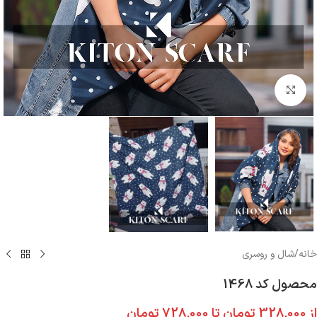
بزرگنمایی تصویر
خانه
/
شال و روسری
محصول کد 1468
از
328,000
تومان
تا
728,000
تومان