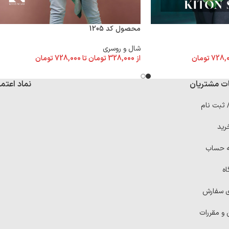
محصول کد 1205
شال و روسری
728,
تومان
از
328,000
تومان
تا
728,000
تومان
ت مشتریان
نماد اعتما
/ ثبت نام
رید
ه حساب
اه
ی سفارش
 و مقررات