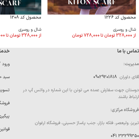
محصول کد 1226
محصول کد 1208
شال و روسری
شال و روسری
از
328,000
تومان
تا
728,000
تومان
از
328,000
تومان
تا
000
تماس با ما
خدما
مدیریت:
ورود 
آقای داوران
09029201818
سبد خ
دوستان جهت سفارش عمده می تونن با این شماره در واتس آپ در
تسوی
ارتباط باشند
فروشگ
فروشگاه مرکزی:
پیگیر
تبریز، ولیعصر، فلکه بازار، جنب پاساژ حسینی، فروشگاه ارغوان
قوانین
33299350 041