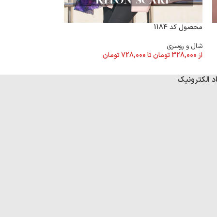
محصول کد 1184
محصول کد 1175
شال و روسری
شال و روسری
از
328,000
تومان
تا
728,000
تومان
از
328,000
تومان
تا
د الکترونیک