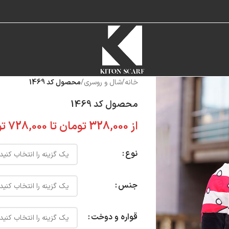
خانه
/
شال و روسری
/
محصول کد 1469
محصول کد 1469
از
328,000
تومان
تا
728,000
تو
نوع
جنس
قواره و دوخت