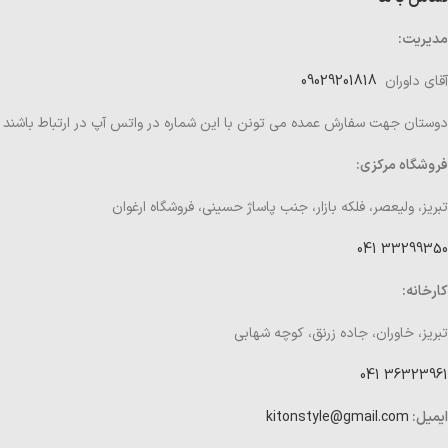
مدیریت:
آقای داوران
09029201818
دوستان جهت سفارش عمده می تونن با این شماره در واتس آپ در ارتباط باشند
فروشگاه مرکزی:
تبریز، ولیعصر، فلکه بازار، جنب پاساژ حسینی، فروشگاه ارغوان
33299350 041
کارخانه:
تبریز، خاوران، جاده زرنق، کوچه شهابی
36323961 041
ایمیل:
kitonstyle@gmail.com