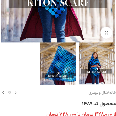
بزرگنمایی تصویر
خانه
/
شال و روسری
محصول کد 1489
از
328,000
تومان
تا
728,000
تومان