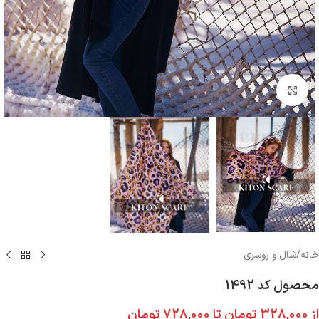
بزرگنمایی تصویر
خانه
/
شال و روسری
محصول کد 1492
از
328,000
تومان
تا
728,000
تومان