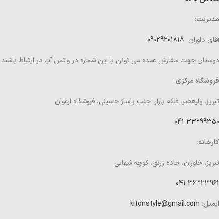
مدیریت:
آقای داوران
09029201818
دوستان جهت سفارش عمده می تونن با این شماره در واتس آپ در ارتباط باشند
فروشگاه مرکزی:
تبریز، ولیعصر، فلکه بازار، جنب پاساژ حسینی، فروشگاه ارغوان
33299350 041
کارخانه:
تبریز، خاوران، جاده زرنق، کوچه شهابی
36323961 041
ایمیل:
kitonstyle@gmail.com