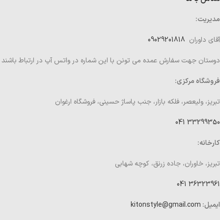
مدیریت:
آقای داوران
09029201818
دوستان جهت سفارش عمده می تونن با این شماره در واتس آپ در ارتباط باشند
فروشگاه مرکزی:
تبریز، ولیعصر، فلکه بازار، جنب پاساژ حسینی، فروشگاه ارغوان
33299350 041
کارخانه:
تبریز، خاوران، جاده زرنق، کوچه شهابی
36323961 041
ایمیل:
kitonstyle@gmail.com