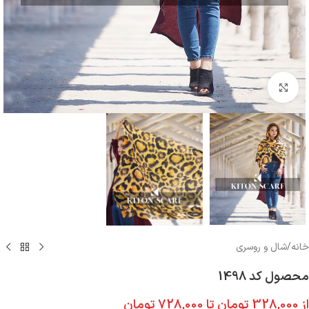
بزرگنمایی تصویر
خانه
/
شال و روسری
محصول کد 1498
از
328,000
تومان
تا
728,000
تومان