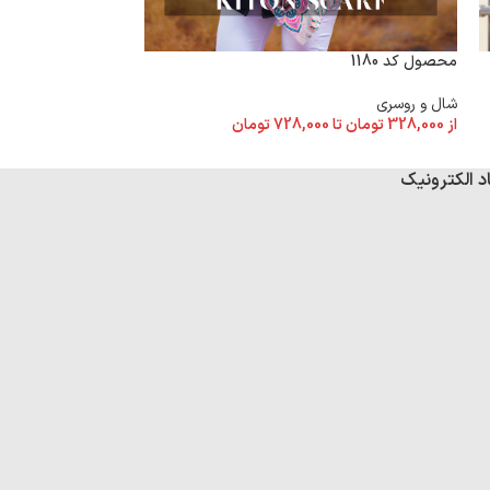
محصول کد 1180
محصول کد 1173
شال و روسری
شال و روسری
از
328,000
تومان
تا
728,000
تومان
از
328,000
تومان
تا
د الکترونیک