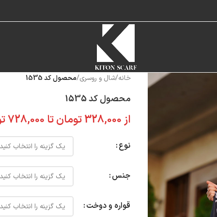
خانه
/
شال و روسری
/
محصول کد 1535
محصول کد 1535
از
328,000
تومان
تا
728,000
تو
نوع
جنس
قواره و دوخت