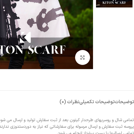
بزرگنمایی تصویر
توضیحات
توضیحات تکمیلی
نظرات (0)
تمامی شال و روسریهای طرحدار کیتون بعد از ثبت سفارش تولید و ارسال می شون
پروسه ثبت سفارش و ارسال مرسوله برای سفارشاتی که نیاز به دوردستدوزی ندارند 2الی 3روز و برای سفارشاتی که نیاز به دوردستدوزی دارند حدوداً یک هفته زمانبر خواهد بو
تمامی ارسالیها با پست پیشتاز انجام می شود.