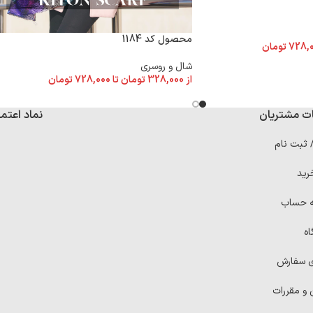
محصول کد 1184
728,
تومان
شال و روسری
از
328,000
تومان
تا
728,000
تومان
ت مشتریان
نماد اعتما
/ ثبت نام
رید
ه حساب
اه
ی سفارش
 و مقررات