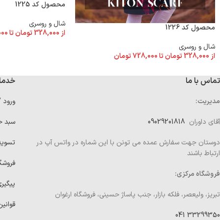
محصول کد 1225
شال و روسری
محصول کد 1226
از
328,000
تومان
تا
000
شال و روسری
از
328,000
تومان
تا
728,000
تومان
تماس با ما
خدما
مدیریت:
ورود 
آقای داوران
09029201818
سبد خ
دوستان جهت سفارش عمده می تونن با این شماره در واتس آپ در
تسوی
ارتباط باشند
فروشگ
فروشگاه مرکزی:
پیگیر
تبریز، ولیعصر، فلکه بازار، جنب پاساژ حسینی، فروشگاه ارغوان
قوانین
33299350 041