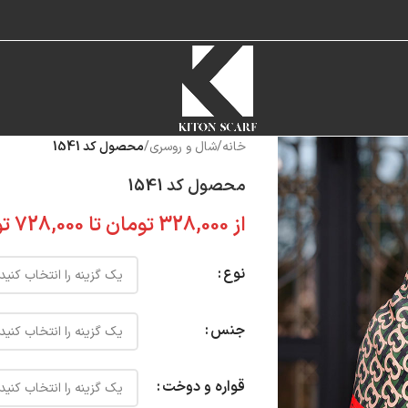
خانه
/
شال و روسری
/
محصول کد 1541
محصول کد 1541
از
328,000
تومان
تا
728,000
تو
نوع
جنس
قواره و دوخت