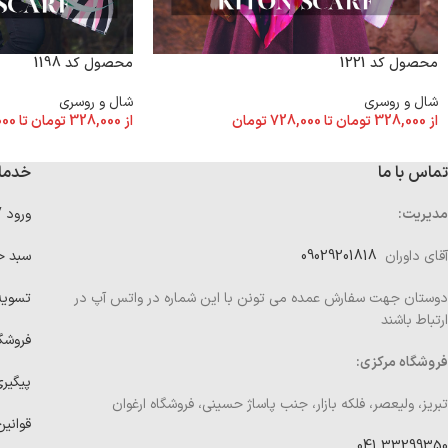
محصول کد 1221
محصول کد 1198
شال و روسری
شال و روسری
از
328,000
تومان
تا
728,000
تومان
از
328,000
تومان
تا
000
تماس با ما
خدما
مدیریت:
ورود 
آقای داوران
09029201818
سبد خ
دوستان جهت سفارش عمده می تونن با این شماره در واتس آپ در
تسوی
ارتباط باشند
فروشگ
فروشگاه مرکزی:
پیگیر
تبریز، ولیعصر، فلکه بازار، جنب پاساژ حسینی، فروشگاه ارغوان
قوانین
33299350 041