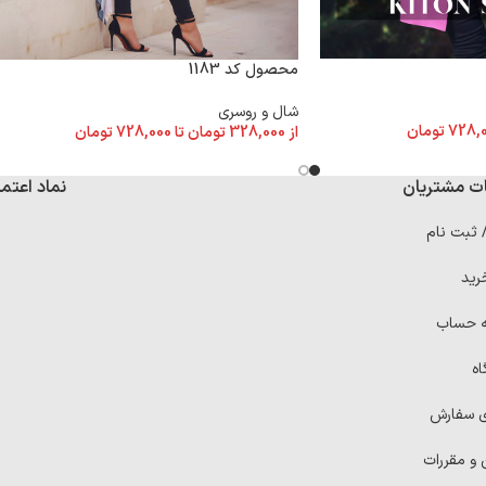
محصول کد 1183
شال و روسری
728,
تومان
از
328,000
تومان
تا
728,000
تومان
ت مشتریان
نماد اعتما
/ ثبت نام
رید
ه حساب
اه
ی سفارش
 و مقررات