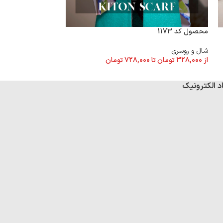
محصول کد 1173
محصول کد 1158
شال و روسری
شال و روسری
از
328,000
تومان
تا
728,000
تومان
از
328,000
تومان
تا
د الکترونیک