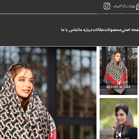
Skip to navigation
09029201818
Skip to main content
حه اصلی
محصولات
مقالات
درباره ما
تماس با ما