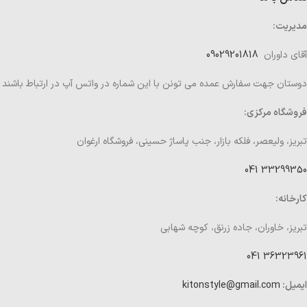
مدیریت:
آقای داوران
09029201818
دوستان جهت سفارش عمده می تونن با این شماره در واتس آپ در ارتباط باشند
فروشگاه مرکزی:
تبریز، ولیعصر، فلکه بازار، جنب پاساژ حسینی، فروشگاه ارغوان
33299350 041
کارخانه:
تبریز، خاوران، جاده زرنق، کوچه شهابی
36323961 041
ایمیل:
kitonstyle@gmail.com