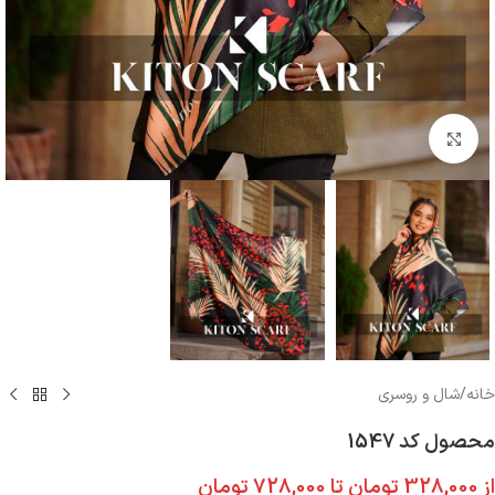
بزرگنمایی تصویر
خانه
/
شال و روسری
محصول کد 1547
از
328,000
تومان
تا
728,000
تومان