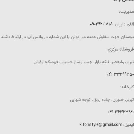
مدیریت:
آقای داوران
09029201818
دوستان جهت سفارش عمده می تونن با این شماره در واتس آپ در ارتباط باشند
فروشگاه مرکزی:
تبریز، ولیعصر، فلکه بازار، جنب پاساژ حسینی، فروشگاه ارغوان
33299350 041
کارخانه:
تبریز، خاوران، جاده زرنق، کوچه شهابی
36323961 041
ایمیل:
kitonstyle@gmail.com