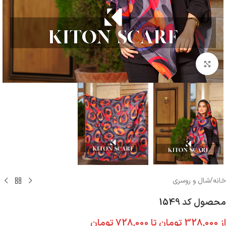
بزرگنمایی تصویر
خانه
/
شال و روسری
محصول کد 1549
از
328,000
تومان
تا
728,000
تومان