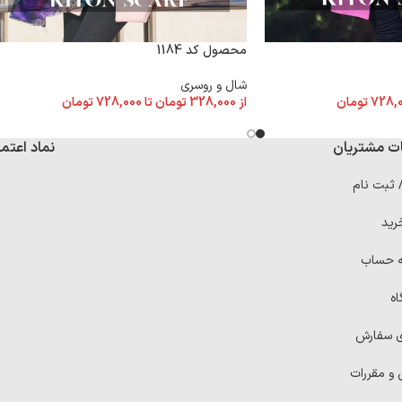
محصول کد 1184
شال و روسری
728,
تومان
از
328,000
تومان
تا
728,000
تومان
ت مشتریان
نماد اعتما
/ ثبت نام
رید
ه حساب
اه
ی سفارش
 و مقررات