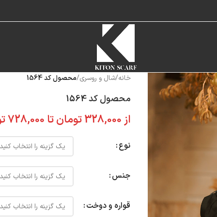
خانه
/
شال و روسری
/
محصول کد 1564
محصول کد 1564
از
328,000
تومان
تا
728,000
تو
نوع
جنس
قواره و دوخت