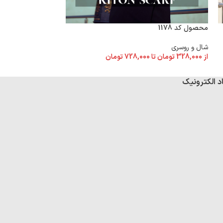
محصول کد 1178
محصول کد 1175
شال و روسری
شال و روسری
از
328,000
تومان
تا
728,000
تومان
از
328,000
تومان
تا
د الکترونیک