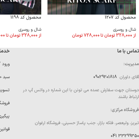
محصول کد 1198
محصول کد 1207
شال و روسری
شال و روسری
از
328,000
تومان
تا
000
از
328,000
تومان
تا
728,000
تومان
تماس با ما
خدما
مدیریت:
ورود 
آقای داوران
09029201818
سبد خ
دوستان جهت سفارش عمده می تونن با این شماره در واتس آپ در
تسوی
ارتباط باشند
فروشگ
فروشگاه مرکزی:
پیگیر
تبریز، ولیعصر، فلکه بازار، جنب پاساژ حسینی، فروشگاه ارغوان
قوانین
33299350 041