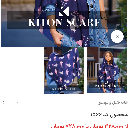
بزرگنمایی تصویر
خانه
/
شال و روسری
محصول کد 1566
از
328,000
تومان
تا
728,000
تومان