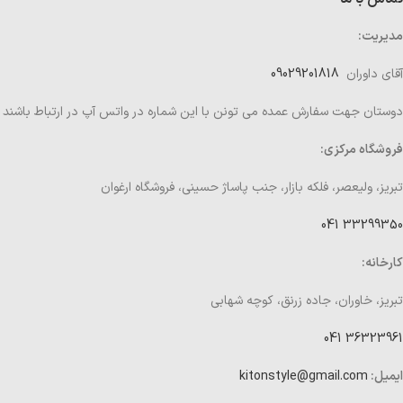
مدیریت:
آقای داوران
09029201818
دوستان جهت سفارش عمده می تونن با این شماره در واتس آپ در ارتباط باشند
فروشگاه مرکزی:
تبریز، ولیعصر، فلکه بازار، جنب پاساژ حسینی، فروشگاه ارغوان
33299350 041
کارخانه:
تبریز، خاوران، جاده زرنق، کوچه شهابی
36323961 041
ایمیل:
kitonstyle@gmail.com