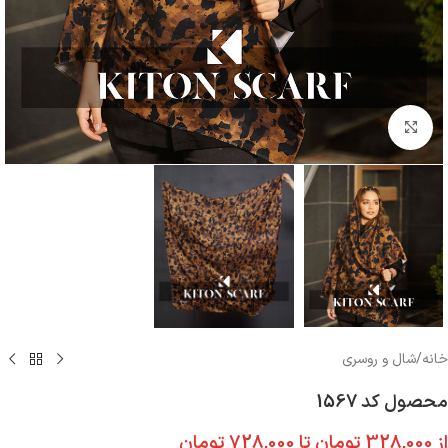
بزرگنمایی تصویر
خانه
/
شال و روسری
محصول کد 1567
از
328,000
تومان
تا
728,000
تومان