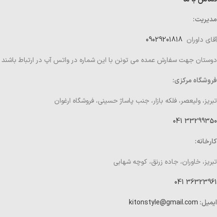
مدیریت:
آقای داوران
09029201818
دوستان جهت سفارش عمده می تونن با این شماره در واتس آپ در ارتباط باشند
فروشگاه مرکزی:
تبریز، ولیعصر، فلکه بازار، جنب پاساژ حسینی، فروشگاه ارغوان
33299350 041
کارخانه:
تبریز، خاوران، جاده زرنق، کوچه شهابی
36323961 041
ایمیل:
kitonstyle@gmail.com