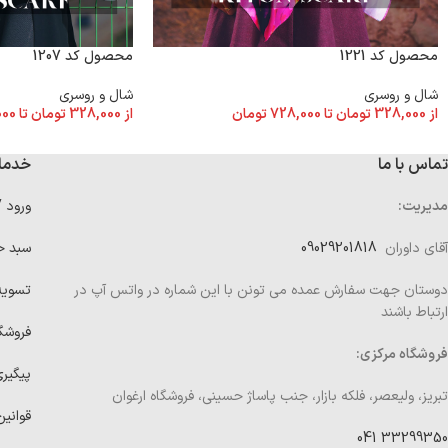
محصول کد 1221
محصول کد 1207
شال و روسری
شال و روسری
از
328,000
تومان
تا
728,000
تومان
از
328,000
تومان
تا
000
تماس با ما
خدما
مدیریت:
ورود 
آقای داوران
09029201818
سبد خ
دوستان جهت سفارش عمده می تونن با این شماره در واتس آپ در
تسوی
ارتباط باشند
فروشگ
فروشگاه مرکزی:
پیگیر
تبریز، ولیعصر، فلکه بازار، جنب پاساژ حسینی، فروشگاه ارغوان
قوانین
33299350 041