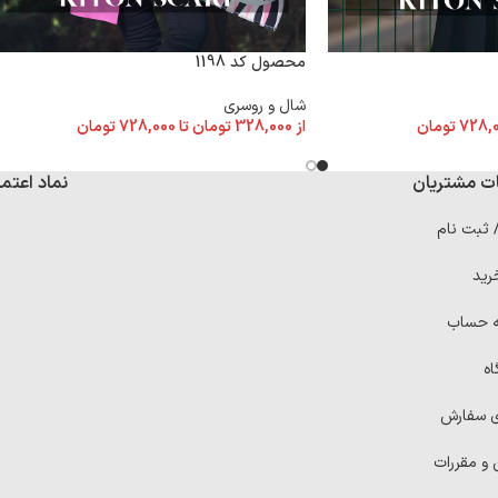
محصول کد 1198
شال و روسری
از
328,000
تومان
تا
728,000
تومان
728,
تومان
ت مشتریان
نماد اعتما
/ ثبت نام
رید
ه حساب
اه
ی سفارش
 و مقررات