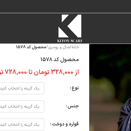
خانه
/
شال و روسری
/
محصول کد 1578
محصول کد 1578
از
328,000
تومان
تا
728,000
تو
نوع
جنس
قواره و دوخت