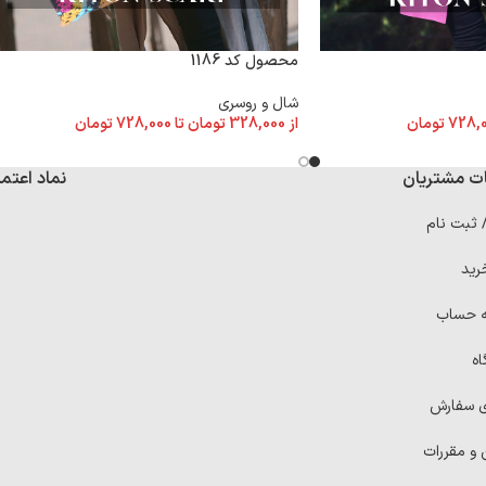
محصول کد 1186
شال و روسری
728,
تومان
از
328,000
تومان
تا
728,000
تومان
ت مشتریان
نماد اعتما
/ ثبت نام
رید
ه حساب
اه
ی سفارش
 و مقررات