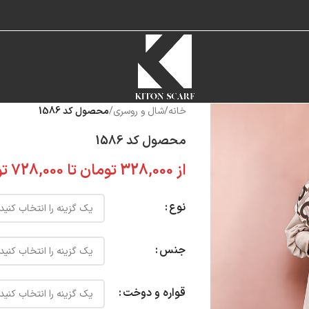
خانه
/
شال و روسری
/
محصول کد 1586
محصول کد 1586
از
328,000
تومان
تا
728,000
تو
نوع
جنس
قواره و دوخت