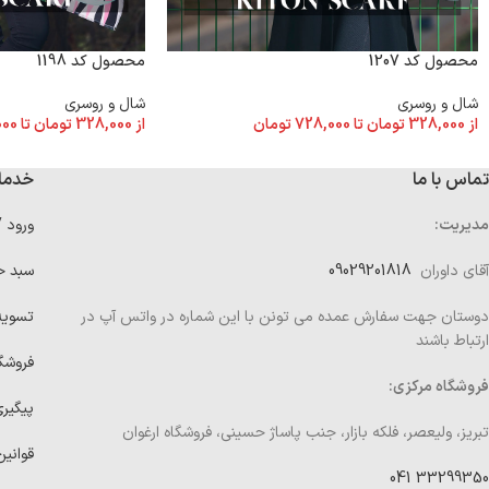
محصول کد 1198
محصول کد 1207
شال و روسری
شال و روسری
از
328,000
تومان
تا
000
از
328,000
تومان
تا
728,000
تومان
تماس با ما
خدما
مدیریت:
ورود 
آقای داوران
09029201818
سبد خ
دوستان جهت سفارش عمده می تونن با این شماره در واتس آپ در
تسوی
ارتباط باشند
فروشگ
فروشگاه مرکزی:
پیگیر
تبریز، ولیعصر، فلکه بازار، جنب پاساژ حسینی، فروشگاه ارغوان
قوانین
33299350 041