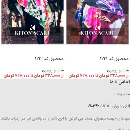
انتخاب گزینه ها
انتخاب گزینه ها
محصول کد 1221
محصول کد 1212
شال و روسری
شال و روسری
از
328,000
تومان
تا
728,000
تومان
از
328,000
تومان
تا
728,000
تومان
تماس با ما
مدیریت:
آقای داوران
09029201818
دوستان جهت سفارش عمده می تونن با این شماره در واتس آپ در ارتباط باشند