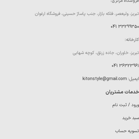
فروشگاه مرکزی:
تبریز، ولیعصر، فلکه بازار، جنب پاساژ حسینی، فروشگاه ارغوان
33299350 041
کارخانه:
تبریز، خاوران، جاده زرنق، کوچه شهابی
36323961 041
ایمیل:
kitonstyle@gmail.com
خدمات مشتریان
ورود / ثبت نام
سبد خرید
تسویه حساب