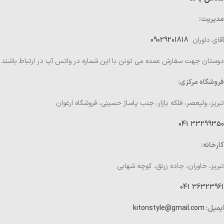
مدیریت:
آقای داوران
09029201818
دوستان جهت سفارش عمده می تونن با این شماره در واتس آپ در ارتباط باشند
فروشگاه مرکزی:
تبریز، ولیعصر، فلکه بازار، جنب پاساژ حسینی، فروشگاه ارغوان
33299350 041
کارخانه:
تبریز، خاوران، جاده زرنق، کوچه شهابی
36323961 041
ایمیل:
kitonstyle@gmail.com