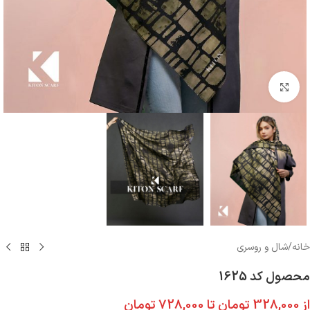
بزرگنمایی تصویر
خانه
/
شال و روسری
محصول کد 1625
از
328,000
تومان
تا
728,000
تومان