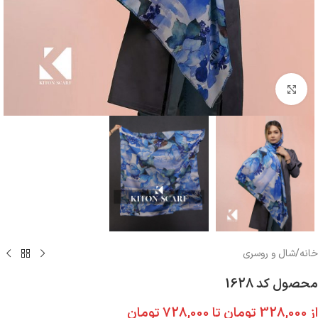
بزرگنمایی تصویر
خانه
/
شال و روسری
محصول کد 1628
از
328,000
تومان
تا
728,000
تومان