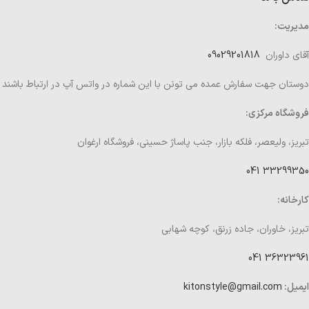
مدیریت:
آقای داوران
09029201818
دوستان جهت سفارش عمده می تونن با این شماره در واتس آپ در ارتباط باشند
فروشگاه مرکزی:
تبریز، ولیعصر، فلکه بازار، جنب پاساژ حسینی، فروشگاه ارغوان
33299350 041
کارخانه:
تبریز، خاوران، جاده زرنق، کوچه شهابی
36323961 041
ایمیل:
kitonstyle@gmail.com