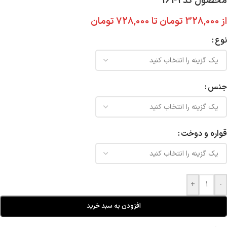
محصول کد 1641
از
328,000
تومان
تا
728,000
تومان
نوع
جنس
قواره و دوخت
+
-
افزودن به سبد خرید