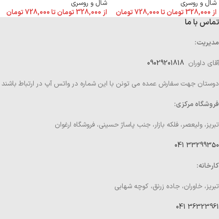
شال و روسری
شال و روسری
از
328,000
تومان
تا
728,000
تومان
از
328,000
تومان
تا
728,000
تومان
تماس با ما
مدیریت:
آقای داوران
09029201818
دوستان جهت سفارش عمده می تونن با این شماره در واتس آپ در ارتباط باشند
فروشگاه مرکزی:
تبریز، ولیعصر، فلکه بازار، جنب پاساژ حسینی، فروشگاه ارغوان
33299350 041
کارخانه:
تبریز، خاوران، جاده زرنق، کوچه شهابی
36323961 041