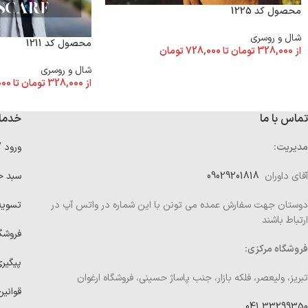
محصول کد 1225
شال و روسری
محصول کد 1211
از
328,000
تومان
تا
728,000
تومان
شال و روسری
از
328,000
تومان
تا
000
تماس با ما
خدما
مدیریت:
ورود 
آقای داوران
09029201818
سبد خ
دوستان جهت سفارش عمده می تونن با این شماره در واتس آپ در
تسوی
ارتباط باشند
فروشگ
فروشگاه مرکزی:
پیگیر
تبریز، ولیعصر، فلکه بازار، جنب پاساژ حسینی، فروشگاه ارغوان
قوانین
33299350 041