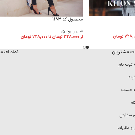
محصول کد 1183
شال و روسری
728,
تومان
از
328,000
تومان
تا
728,000
تومان
ت مشتریان
نماد اعتما
/ ثبت نام
رید
ه حساب
اه
ی سفارش
 و مقررات