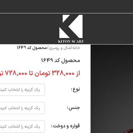
خانه
/
شال و روسری
/
محصول کد 1649
محصول کد 1649
از
328,000
تومان
تا
728,000
تو
نوع
جنس
قواره و دوخت