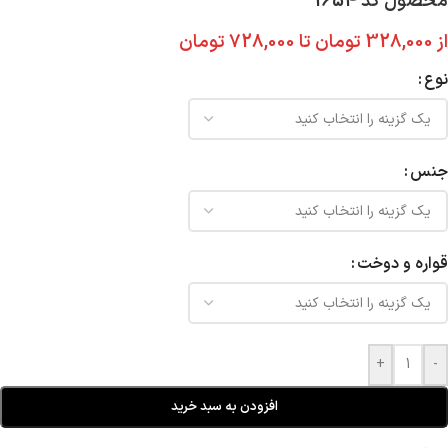
محصول کد 1654
از
328,000
تومان
تا
728,000
تومان
نوع
جنس
قواره و دوخت
+
-
افزودن به سبد خرید