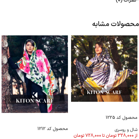
نظرات (0)
محصولات مشابه
انتخاب گزینه ها
محصول کد 1225
انتخاب گزینه ها
محصول کد 1212
شال و روسری
از
328,000
تومان
تا
728,000
تومان