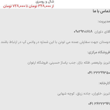
شال و روسری
از
328,000
تومان
تا
728,000
تومان
تماس با ما
مدیریت:
آقای داوران
09029201818
دوستان جهت سفارش عمده می تونن با این شماره در واتس آپ در ارتباط باشند
فروشگاه مرکزی:
تبریز، ولیعصر، فلکه بازار، جنب پاساژ حسینی، فروشگاه ارغوان
33299350 041
کارخانه:
تبریز، خاوران، جاده زرنق، کوچه شهابی
36323961 041