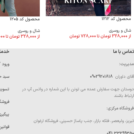
محصول کد 1212
محصول کد 1205
شال و روسری
شال و روسری
از
328,000
تومان
تا
728,000
تومان
از
328,000
تومان
تا
000
تماس با ما
خدما
مدیریت:
ورود 
آقای داوران
09029201818
سبد خ
دوستان جهت سفارش عمده می تونن با این شماره در واتس آپ در
تسوی
ارتباط باشند
فروشگ
فروشگاه مرکزی:
پیگیر
تبریز، ولیعصر، فلکه بازار، جنب پاساژ حسینی، فروشگاه ارغوان
قوانین
33299350 041