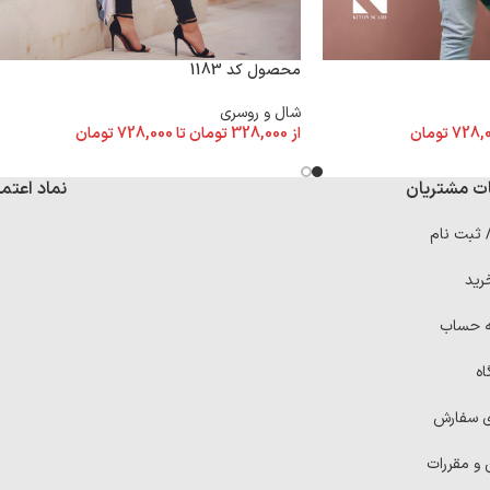
محصول کد 1183
شال و روسری
728,
تومان
از
328,000
تومان
تا
728,000
تومان
ت مشتریان
نماد اعتما
/ ثبت نام
رید
ه حساب
اه
ی سفارش
 و مقررات