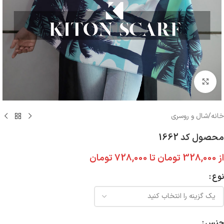
بزرگنمایی تصویر
خانه
/
شال و روسری
محصول کد 1662
از
328,000
تومان
تا
728,000
تومان
نوع
جنس