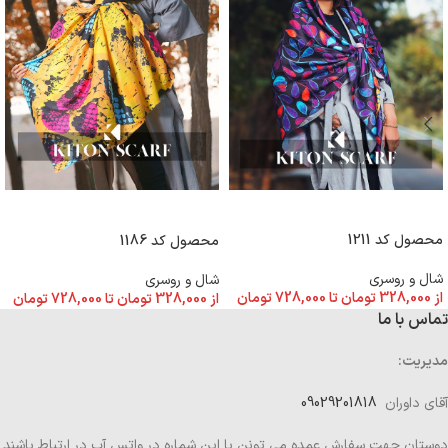
انتخاب گزینه ها
انتخاب گزینه ها
محصول کد 1211
محصول کد 1186
شال و روسری
شال و روسری
از
328,000
تومان
تا
728,000
تومان
از
328,000
تومان
تا
728,000
تومان
تماس با ما
مدیریت:
آقای داوران
09029201818
دوستان جهت سفارش عمده می تونن با این شماره در واتس آپ در ارتباط باشند