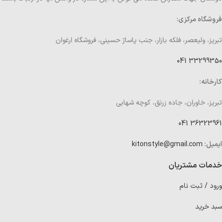
فروشگاه مرکزی:
تبریز، ولیعصر، فلکه بازار، جنب پاساژ حسینی، فروشگاه ارغوان
33299350 041
کارخانه:
تبریز، خاوران، جاده زرنق، کوچه شهابی
36323961 041
ایمیل:
kitonstyle@gmail.com
خدمات مشتریان
ورود / ثبت نام
سبد خرید