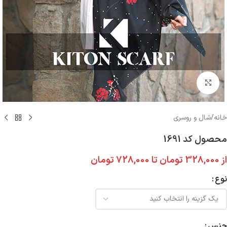
بزرگنمایی تصویر
خانه
/
شال و روسری
محصول کد 1691
از
328,000
تومان
تا
728,000
تومان
نوع
جنس