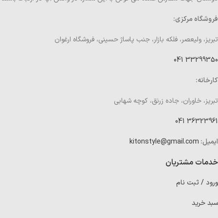
فروشگاه مرکزی:
تبریز، ولیعصر، فلکه بازار، جنب پاساژ حسینی، فروشگاه ارغوان
33299350 041
کارخانه:
تبریز، خاوران، جاده زرنق، کوچه شهابی
36323961 041
ایمیل:
kitonstyle@gmail.com
خدمات مشتریان
ورود / ثبت نام
سبد خرید