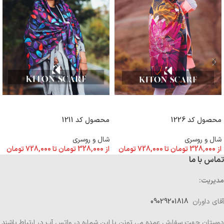
انتخاب گزینه ها
انتخاب گزینه ها
محصول کد 1226
محصول کد 1211
شال و روسری
شال و روسری
از
328,000
تومان
تا
728,000
تومان
از
328,000
تومان
تا
728,000
تومان
تماس با ما
مدیریت:
آقای داوران
09029201818
دوستان جهت سفارش عمده می تونن با این شماره در واتس آپ در ارتباط باشند