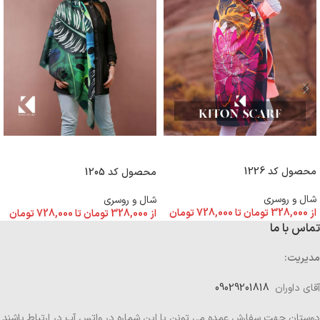
انتخاب گزینه ها
انتخاب گزینه ها
محصول کد 1226
محصول کد 1205
شال و روسری
شال و روسری
از
328,000
تومان
تا
728,000
تومان
از
328,000
تومان
تا
728,000
تومان
تماس با ما
مدیریت:
آقای داوران
09029201818
دوستان جهت سفارش عمده می تونن با این شماره در واتس آپ در ارتباط باشند