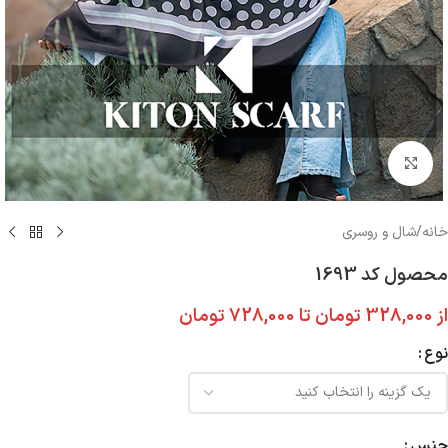
بزرگنمایی تصویر
خانه
/
شال و روسری
محصول کد 1693
از
328,000
تومان
تا
728,000
تومان
نوع
جنس