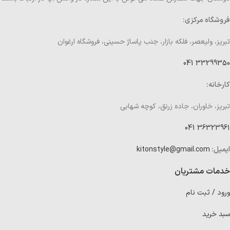
فروشگاه مرکزی:
تبریز، ولیعصر، فلکه بازار، جنب پاساژ حسینی، فروشگاه ارغوان
33299350 041
کارخانه:
تبریز، خاوران، جاده زرنق، کوچه شهابی
36323961 041
ایمیل:
kitonstyle@gmail.com
خدمات مشتریان
ورود / ثبت نام
سبد خرید