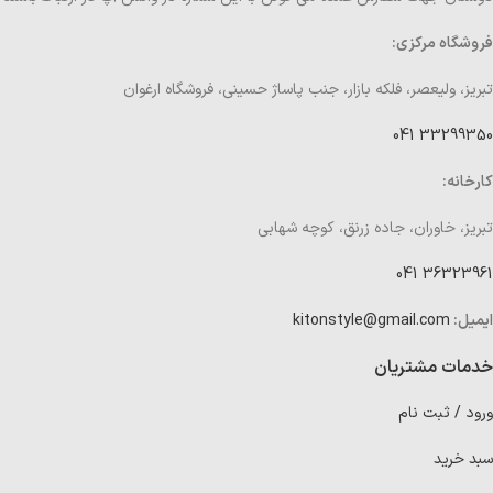
فروشگاه مرکزی:
تبریز، ولیعصر، فلکه بازار، جنب پاساژ حسینی، فروشگاه ارغوان
33299350 041
کارخانه:
تبریز، خاوران، جاده زرنق، کوچه شهابی
36323961 041
ایمیل:
kitonstyle@gmail.com
خدمات مشتریان
ورود / ثبت نام
سبد خرید