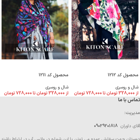
انتخاب گزینه ها
انتخاب گزینه ها
محصول کد 1212
محصول کد 1211
شال و روسری
شال و روسری
از
328,000
تومان
تا
728,000
تومان
از
328,000
تومان
تا
728,000
تومان
تماس با ما
مدیریت:
آقای داوران
09029201818
دوستان جهت سفارش عمده می تونن با این شماره در واتس آپ در ارتباط باشند