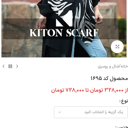
بزرگنمایی تصویر
خانه
/
شال و روسری
محصول کد 1695
از
328,000
تومان
تا
728,000
تومان
نوع
جنس