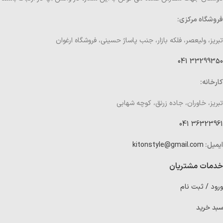
فروشگاه مرکزی:
تبریز، ولیعصر، فلکه بازار، جنب پاساژ حسینی، فروشگاه ارغوان
33299350 041
کارخانه:
تبریز، خاوران، جاده زرنق، کوچه شهابی
36323961 041
ایمیل:
kitonstyle@gmail.com
خدمات مشتریان
ورود / ثبت نام
سبد خرید