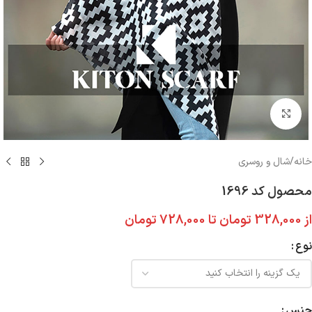
بزرگنمایی تصویر
خانه
/
شال و روسری
محصول کد 1696
از
328,000
تومان
تا
728,000
تومان
نوع
جنس