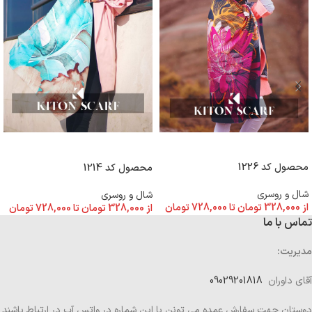
انتخاب گزینه ها
انتخاب گزینه ها
محصول کد 1226
محصول کد 1214
شال و روسری
شال و روسری
از
328,000
تومان
تا
728,000
تومان
از
328,000
تومان
تا
728,000
تومان
تماس با ما
مدیریت:
آقای داوران
09029201818
دوستان جهت سفارش عمده می تونن با این شماره در واتس آپ در ارتباط باشند