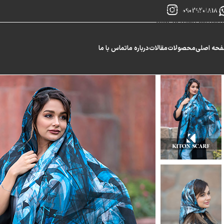
Skip to navigation
09029201818
Skip to main content
حه اصلی
محصولات
مقالات
درباره ما
تماس با ما