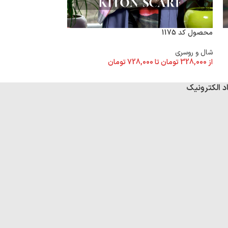
محصول کد 1174
محصول کد 1175
شال و روسری
شال و روسری
از
328,000
تومان
تا
از
328,000
تومان
تا
728,000
تومان
د الکترونیک