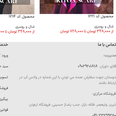
محصول کد 1221
محصول کد 1214
شال و روسری
شال و روسری
از
328,000
تومان
تا
728,000
تومان
از
328,000
تومان
تا
000
تماس با ما
خدما
مدیریت:
ورود 
آقای داوران
09029201818
سبد خ
دوستان جهت سفارش عمده می تونن با این شماره در واتس آپ در
تسوی
ارتباط باشند
فروشگ
فروشگاه مرکزی:
پیگیر
تبریز، ولیعصر، فلکه بازار، جنب پاساژ حسینی، فروشگاه ارغوان
قوانین
33299350 041