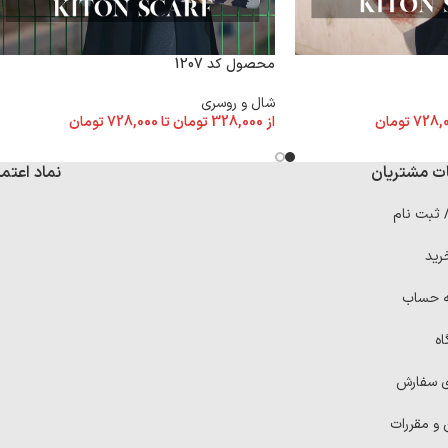
محصول کد 1207
شال و روسری
728,
تومان
از
328,000
تومان
تا
728,000
تومان
ت مشتریان
نماد اعتما
/ ثبت نام
رید
ه حساب
اه
ی سفارش
 و مقررات