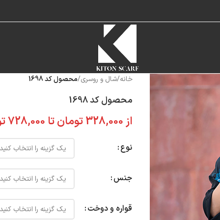
خانه
/
شال و روسری
/
محصول کد 1698
محصول کد 1698
از
328,000
تومان
تا
728,000
تو
نوع
جنس
قواره و دوخت