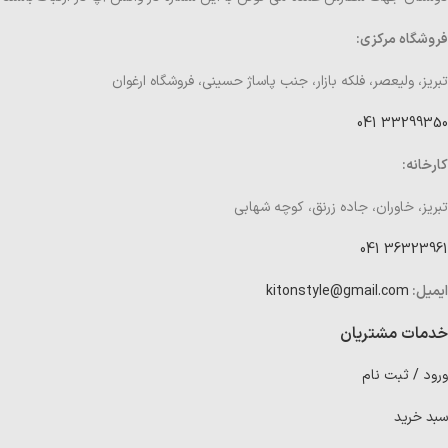
فروشگاه مرکزی:
تبریز، ولیعصر، فلکه بازار، جنب پاساژ حسینی، فروشگاه ارغوان
33299350 041
کارخانه:
تبریز، خاوران، جاده زرنق، کوچه شهابی
36323961 041
ایمیل:
kitonstyle@gmail.com
خدمات مشتریان
ورود / ثبت نام
سبد خرید