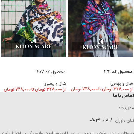
انتخاب گزینه ها
انتخاب گزینه ها
محصول کد 1211
محصول کد 1207
شال و روسری
شال و روسری
از
328,000
تومان
تا
728,000
تومان
از
328,000
تومان
تا
728,000
تومان
تماس با ما
مدیریت:
آقای داوران
09029201818
دوستان جهت سفارش عمده می تونن با این شماره در واتس آپ در ارتباط باشند