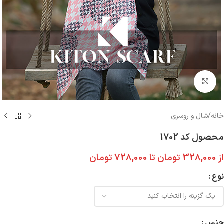
بزرگنمایی تصویر
خانه
/
شال و روسری
محصول کد 1702
از
328,000
تومان
تا
728,000
تومان
نوع
جنس