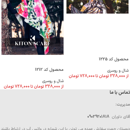
انتخاب گزینه ها
محصول کد 1225
انتخاب گزینه ها
محصول کد 1212
شال و روسری
از
328,000
تومان
تا
728,000
تومان
شال و روسری
از
328,000
تومان
تا
728,000
تومان
تماس با ما
مدیریت:
آقای داوران
09029201818
دوستان جهت سفارش عمده می تونن با این شماره در واتس آپ در ارتباط باشند