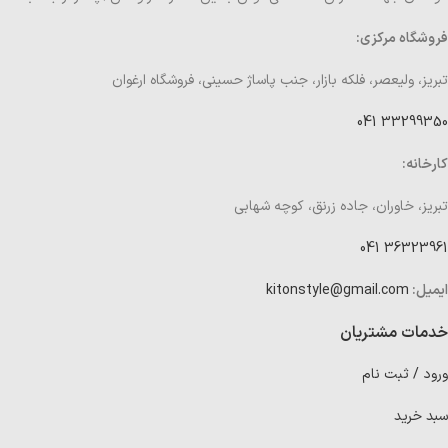
فروشگاه مرکزی:
تبریز، ولیعصر، فلکه بازار، جنب پاساژ حسینی، فروشگاه ارغوان
33299350 041
کارخانه:
تبریز، خاوران، جاده زرنق، کوچه شهابی
36323961 041
ایمیل:
kitonstyle@gmail.com
خدمات مشتریان
ورود / ثبت نام
سبد خرید