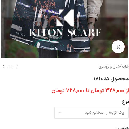
بزرگنمایی تصویر
خانه
/
شال و روسری
محصول کد 1710
از
328,000
تومان
تا
728,000
تومان
نوع
جنس