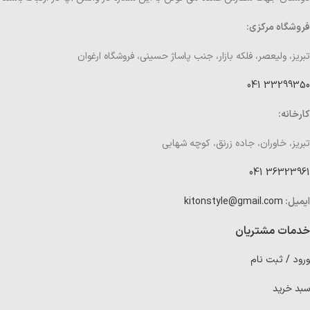
فروشگاه مرکزی:
تبریز، ولیعصر، فلکه بازار، جنب پاساژ حسینی، فروشگاه ارغوان
33299350 041
کارخانه:
تبریز، خاوران، جاده زرنق، کوچه شهابی
36323961 041
ایمیل:
kitonstyle@gmail.com
خدمات مشتریان
ورود / ثبت نام
سبد خرید