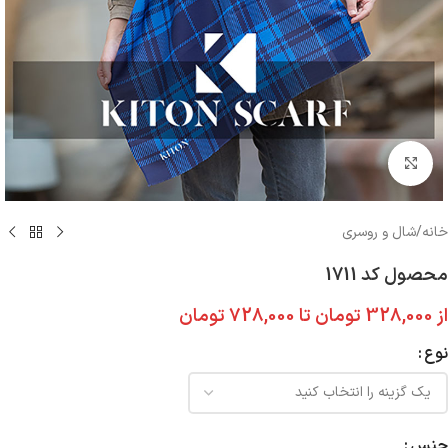
بزرگنمایی تصویر
خانه
/
شال و روسری
محصول کد 1711
از
328,000
تومان
تا
728,000
تومان
نوع
جنس