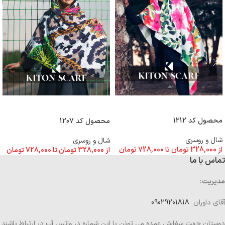
انتخاب گزینه ها
انتخاب گزینه ها
محصول کد 1212
محصول کد 1207
شال و روسری
شال و روسری
از
328,000
تومان
تا
728,000
تومان
از
328,000
تومان
تا
728,000
تومان
تماس با ما
مدیریت:
آقای داوران
09029201818
دوستان جهت سفارش عمده می تونن با این شماره در واتس آپ در ارتباط باشند