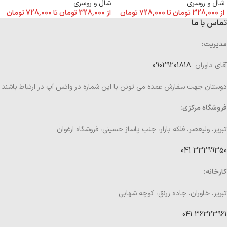
شال و روسری
شال و روسری
از
328,000
تومان
تا
728,000
تومان
از
328,000
تومان
تا
728,000
تومان
تماس با ما
مدیریت:
آقای داوران
09029201818
دوستان جهت سفارش عمده می تونن با این شماره در واتس آپ در ارتباط باشند
فروشگاه مرکزی:
تبریز، ولیعصر، فلکه بازار، جنب پاساژ حسینی، فروشگاه ارغوان
33299350 041
کارخانه:
تبریز، خاوران، جاده زرنق، کوچه شهابی
36323961 041