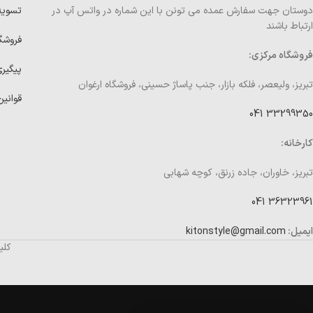
دوستان جهت سفارش عمده می تونن با این شماره در واتس آپ در
تسوی
ارتباط باشند
فروشگ
فروشگاه مرکزی:
پیگیر
تبریز، ولیعصر، فلکه بازار، جنب پاساژ حسینی، فروشگاه ارغوان
قوانین
33299350 041
کارخانه:
تبریز، خاوران، جاده زرنق، کوچه شهابی
36323961 041
ایمیل:
kitonstyle@gmail.com
کلی