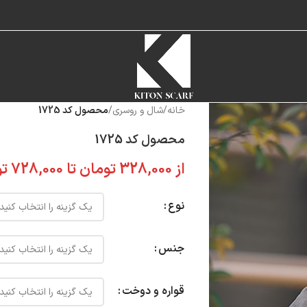
خانه
/
شال و روسری
/
محصول کد 1725
محصول کد 1725
از
328,000
تومان
تا
728,000
تو
نوع
جنس
قواره و دوخت