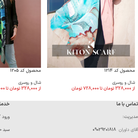
محصول کد 1214
محصول کد 1205
شال و روسری
شال و روسری
از
328,000
تومان
تا
728,000
تومان
از
328,000
تومان
تا
000
تماس با ما
خدما
مدیریت:
ورود 
آقای داوران
09029201818
سبد خ