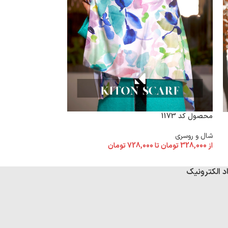
محصول کد 1173
محصول کد 1162
شال و روسری
شال و روسری
از
328,000
تومان
تا
728,000
تومان
از
328,000
تومان
تا
د الکترونیک