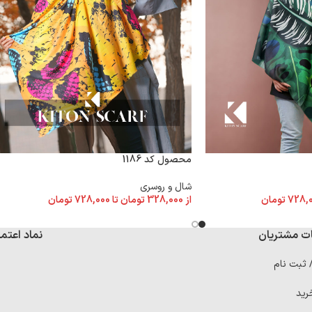
محصول کد 1186
شال و روسری
728,
تومان
از
328,000
تومان
تا
728,000
تومان
ت مشتریان
نماد اعتما
/ ثبت نام
رید