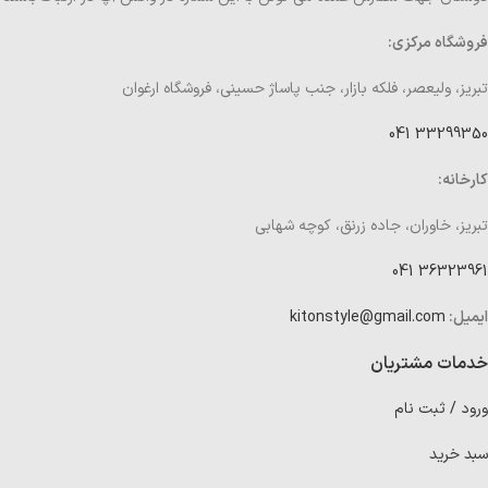
فروشگاه مرکزی:
تبریز، ولیعصر، فلکه بازار، جنب پاساژ حسینی، فروشگاه ارغوان
33299350 041
کارخانه:
تبریز، خاوران، جاده زرنق، کوچه شهابی
36323961 041
ایمیل:
kitonstyle@gmail.com
خدمات مشتریان
ورود / ثبت نام
سبد خرید