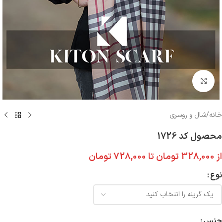
بزرگنمایی تصویر
خانه
/
شال و روسری
محصول کد 1726
از
328,000
تومان
تا
728,000
تومان
نوع
جنس