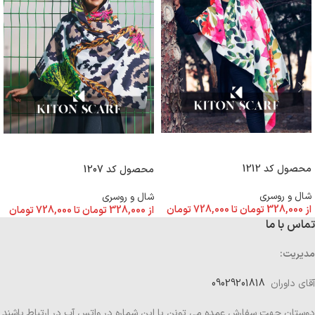
انتخاب گزینه ها
انتخاب گزینه ها
محصول کد 1212
محصول کد 1207
شال و روسری
شال و روسری
از
328,000
تومان
تا
728,000
تومان
از
328,000
تومان
تا
728,000
تومان
تماس با ما
مدیریت:
آقای داوران
09029201818
دوستان جهت سفارش عمده می تونن با این شماره در واتس آپ در ارتباط باشند