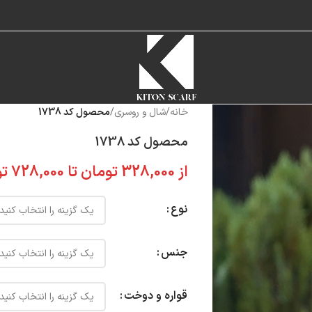
خانه
/
شال و روسری
/
محصول کد 1738
محصول کد 1738
از
328,000
تومان
تا
728,000
تو
نوع
جنس
قواره و دوخت