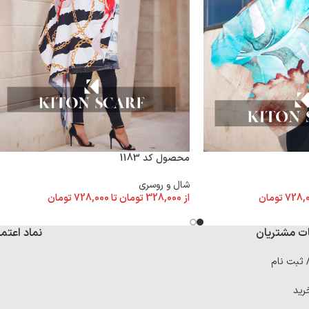
محصول کد 1183
شال و روسری
728,
تومان
از
328,000
تومان
تا
728,000
تومان
ت مشتریان
نماد اعتما
/ ثبت نام
رید