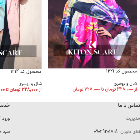
محصول کد 1221
محصول کد 1214
شال و روسری
شال و روسری
از
328,000
تومان
تا
728,000
تومان
از
328,000
تومان
تا
000
تماس با ما
خدما
مدیریت:
ورود 
آقای داوران
09029201818
سبد خ