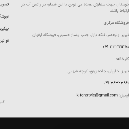
دوستان جهت سفارش عمده می تونن با این شماره در واتس آپ در
تسوی
ارتباط باشند
فروشگ
فروشگاه مرکزی:
پیگیر
تبریز، ولیعصر، فلکه بازار، جنب پاساژ حسینی، فروشگاه ارغوان
قوانین
33299350 041
کارخانه:
تبریز، خاوران، جاده زرنق، کوچه شهابی
36323961 041
ایمیل:
kitonstyle@gmail.com
کلی