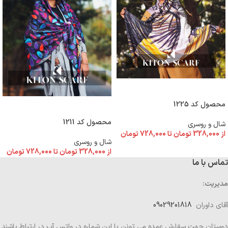
انتخاب گزینه ها
محصول کد 1225
انتخاب گزینه ها
محصول کد 1211
شال و روسری
از
328,000
تومان
تا
728,000
تومان
شال و روسری
از
328,000
تومان
تا
728,000
تومان
تماس با ما
مدیریت:
آقای داوران
09029201818
دوستان جهت سفارش عمده می تونن با این شماره در واتس آپ در ارتباط باشند