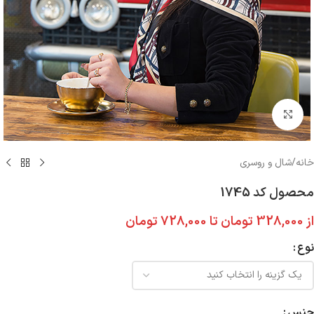
بزرگنمایی تصویر
خانه
/
شال و روسری
محصول کد 1745
از
328,000
تومان
تا
728,000
تومان
نوع
جنس