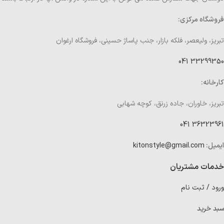
فروشگاه مرکزی:
تبریز، ولیعصر، فلکه بازار، جنب پاساژ حسینی، فروشگاه ارغوان
33299350 041
کارخانه:
تبریز، خاوران، جاده زرنق، کوچه شهابی
36323961 041
ایمیل:
kitonstyle@gmail.com
خدمات مشتریان
ورود / ثبت نام
سبد خرید