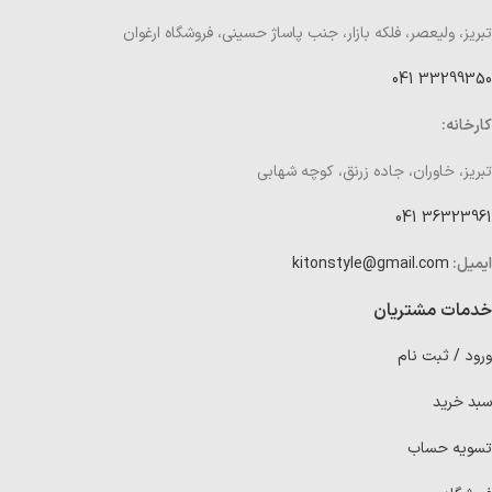
تبریز، ولیعصر، فلکه بازار، جنب پاساژ حسینی، فروشگاه ارغوان
33299350 041
کارخانه:
تبریز، خاوران، جاده زرنق، کوچه شهابی
36323961 041
ایمیل:
kitonstyle@gmail.com
خدمات مشتریان
ورود / ثبت نام
سبد خرید
تسویه حساب