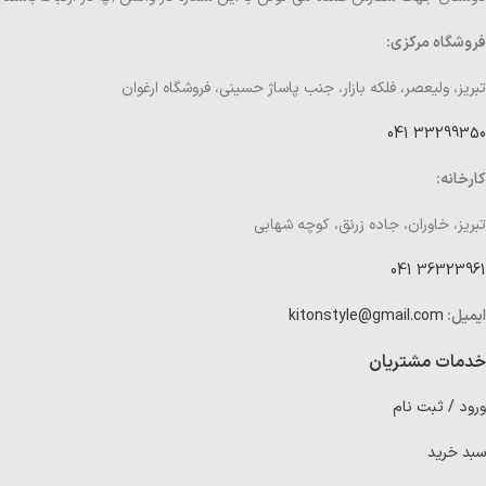
فروشگاه مرکزی:
تبریز، ولیعصر، فلکه بازار، جنب پاساژ حسینی، فروشگاه ارغوان
33299350 041
کارخانه:
تبریز، خاوران، جاده زرنق، کوچه شهابی
36323961 041
ایمیل:
kitonstyle@gmail.com
خدمات مشتریان
ورود / ثبت نام
سبد خرید