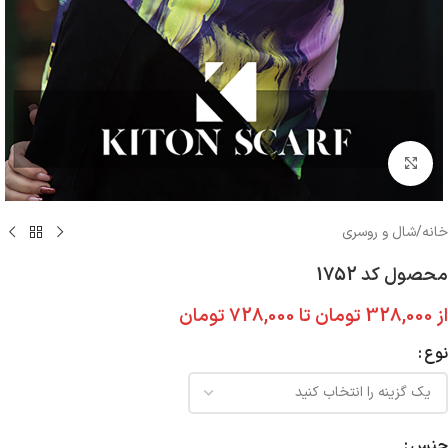
بزرگنمایی تصویر
خانه
/
شال و روسری
محصول کد 1752
از
328,000
تومان
تا
728,000
تومان
نوع
جنس