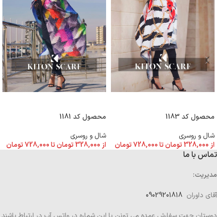
انتخاب گزینه ها
انتخاب گزینه ها
محصول کد 1183
محصول کد 1181
شال و روسری
شال و روسری
از
328,000
تومان
تا
728,000
تومان
از
328,000
تومان
تا
728,000
تومان
تماس با ما
مدیریت:
آقای داوران
09029201818
دوستان جهت سفارش عمده می تونن با این شماره در واتس آپ در ارتباط باشند