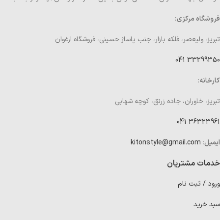
فروشگاه مرکزی:
تبریز، ولیعصر، فلکه بازار، جنب پاساژ حسینی، فروشگاه ارغوان
33299350 041
کارخانه:
تبریز، خاوران، جاده زرنق، کوچه شهابی
36323961 041
ایمیل:
kitonstyle@gmail.com
خدمات مشتریان
ورود / ثبت نام
سبد خرید