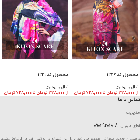
انتخاب گزینه ها
انتخاب گزینه ها
محصول کد 1226
محصول کد 1221
شال و روسری
شال و روسری
از
328,000
تومان
تا
728,000
تومان
از
328,000
تومان
تا
728,000
تومان
تماس با ما
مدیریت:
آقای داوران
09029201818
دوستان جهت سفارش عمده می تونن با این شماره در واتس آپ در ارتباط باشند