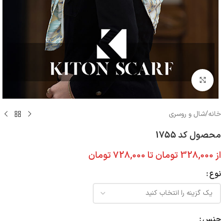
بزرگنمایی تصویر
خانه
/
شال و روسری
محصول کد 1755
از
328,000
تومان
تا
728,000
تومان
نوع
جنس