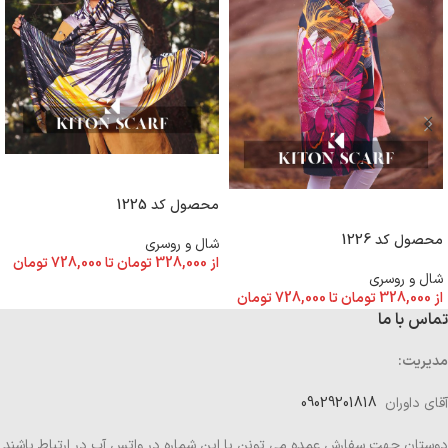
انتخاب گزینه ها
محصول کد 1225
انتخاب گزینه ها
محصول کد 1226
شال و روسری
از
328,000
تومان
تا
728,000
تومان
شال و روسری
از
328,000
تومان
تا
728,000
تومان
تماس با ما
مدیریت:
آقای داوران
09029201818
دوستان جهت سفارش عمده می تونن با این شماره در واتس آپ در ارتباط باشند