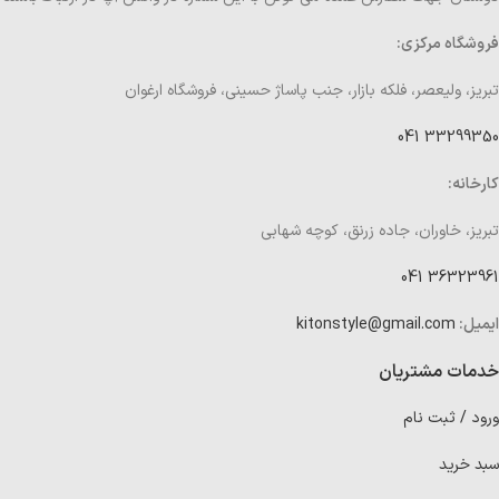
فروشگاه مرکزی:
تبریز، ولیعصر، فلکه بازار، جنب پاساژ حسینی، فروشگاه ارغوان
33299350 041
کارخانه:
تبریز، خاوران، جاده زرنق، کوچه شهابی
36323961 041
ایمیل:
kitonstyle@gmail.com
خدمات مشتریان
ورود / ثبت نام
سبد خرید