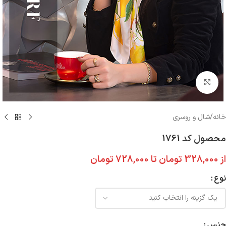
بزرگنمایی تصویر
خانه
/
شال و روسری
محصول کد 1761
از
328,000
تومان
تا
728,000
تومان
نوع
جنس