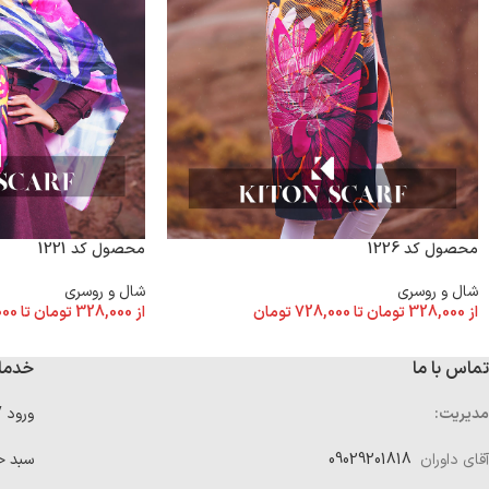
محصول کد 1226
محصول کد 1221
شال و روسری
شال و روسری
از
328,000
تومان
تا
728,000
تومان
از
328,000
تومان
تا
000
تماس با ما
خدما
مدیریت:
ورود 
آقای داوران
09029201818
سبد خ