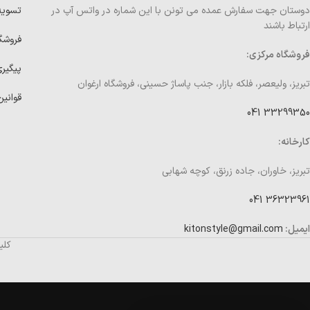
دوستان جهت سفارش عمده می تونن با این شماره در واتس آپ در
تسوی
ارتباط باشند
فروشگ
فروشگاه مرکزی:
پیگیر
تبریز، ولیعصر، فلکه بازار، جنب پاساژ حسینی، فروشگاه ارغوان
قوانین
33299350 041
کارخانه:
تبریز، خاوران، جاده زرنق، کوچه شهابی
36323961 041
ایمیل:
kitonstyle@gmail.com
کلی