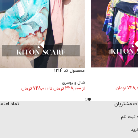
محصول کد 1214
شال و روسری
728,
تومان
از
328,000
تومان
تا
728,000
تومان
ت مشتریان
نماد اعتما
/ ثبت نام
رید