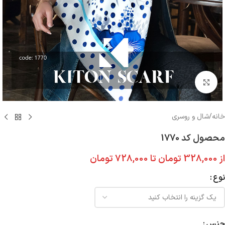
بزرگنمایی تصویر
خانه
/
شال و روسری
محصول کد 1770
از
328,000
تومان
تا
728,000
تومان
نوع
جنس