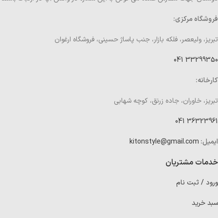
فروشگاه مرکزی:
تبریز، ولیعصر، فلکه بازار، جنب پاساژ حسینی، فروشگاه ارغوان
33299350 041
کارخانه:
تبریز، خاوران، جاده زرنق، کوچه شهابی
36323961 041
ایمیل:
kitonstyle@gmail.com
خدمات مشتریان
ورود / ثبت نام
سبد خرید