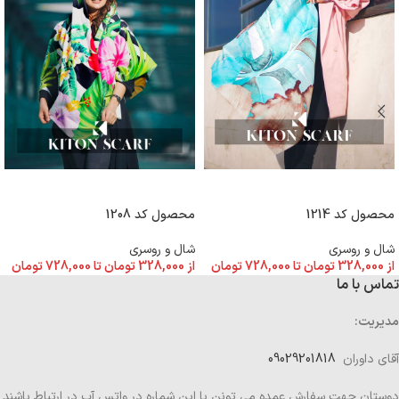
انتخاب گزینه ها
انتخاب گزینه ها
محصول کد 1208
محصول کد 1214
شال و روسری
شال و روسری
از
328,000
تومان
تا
728,000
تومان
از
328,000
تومان
تا
728,000
تومان
تماس با ما
مدیریت:
آقای داوران
09029201818
دوستان جهت سفارش عمده می تونن با این شماره در واتس آپ در ارتباط باشند