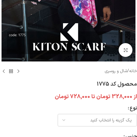
بزرگنمایی تصویر
خانه
/
شال و روسری
محصول کد 1775
از
328,000
تومان
تا
728,000
تومان
نوع
جنس