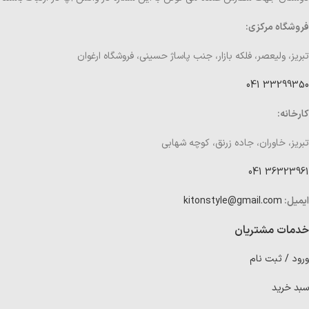
فروشگاه مرکزی:
تبریز، ولیعصر، فلکه بازار، جنب پاساژ حسینی، فروشگاه ارغوان
33299350 041
کارخانه:
تبریز، خاوران، جاده زرنق، کوچه شهابی
36323961 041
ایمیل:
kitonstyle@gmail.com
خدمات مشتریان
ورود / ثبت نام
سبد خرید