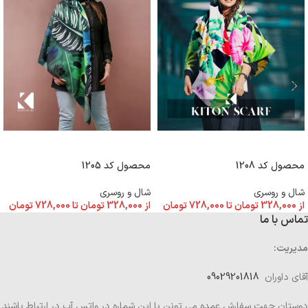
انتخاب گزینه ها
انتخاب گزینه ها
محصول کد 1208
محصول کد 1205
شال و روسری
شال و روسری
از
328,000
تومان
تا
728,000
تومان
از
328,000
تومان
تا
728,000
تومان
تماس با ما
مدیریت:
آقای داوران
09029201818
دوستان جهت سفارش عمده می تونن با این شماره در واتس آپ در ارتباط باشند