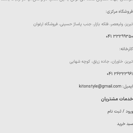
فروشگاه مرکزی:
تبریز، ولیعصر، فلکه بازار، جنب پاساژ حسینی، فروشگاه ارغوان
33299350 041
کارخانه:
تبریز، خاوران، جاده زرنق، کوچه شهابی
36323961 041
ایمیل:
kitonstyle@gmail.com
خدمات مشتریان
ورود / ثبت نام
سبد خرید