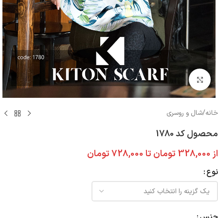
بزرگنمایی تصویر
خانه
/
شال و روسری
محصول کد 1780
از
328,000
تومان
تا
728,000
تومان
نوع
جنس