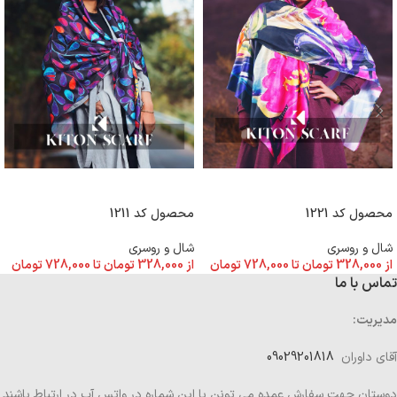
انتخاب گزینه ها
انتخاب گزینه ها
محصول کد 1221
محصول کد 1211
شال و روسری
شال و روسری
از
328,000
تومان
تا
728,000
تومان
از
328,000
تومان
تا
728,000
تومان
تماس با ما
مدیریت:
آقای داوران
09029201818
دوستان جهت سفارش عمده می تونن با این شماره در واتس آپ در ارتباط باشند