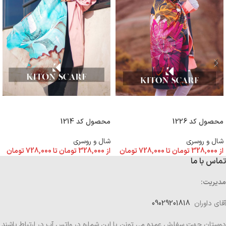
انتخاب گزینه ها
انتخاب گزینه ها
محصول کد 1226
محصول کد 1214
شال و روسری
شال و روسری
از
328,000
تومان
تا
728,000
تومان
از
328,000
تومان
تا
728,000
تومان
تماس با ما
مدیریت:
آقای داوران
09029201818
دوستان جهت سفارش عمده می تونن با این شماره در واتس آپ در ارتباط باشند