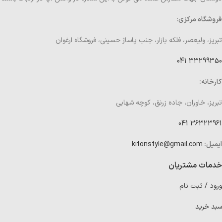
فروشگاه مرکزی:
تبریز، ولیعصر، فلکه بازار، جنب پاساژ حسینی، فروشگاه ارغوان
33299350 041
کارخانه:
تبریز، خاوران، جاده زرنق، کوچه شهابی
36323961 041
ایمیل:
kitonstyle@gmail.com
خدمات مشتریان
ورود / ثبت نام
سبد خرید