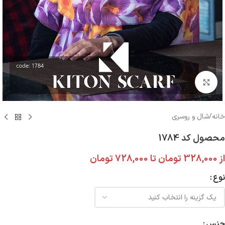
بزرگنمایی تصویر
خانه
/
شال و روسری
محصول کد 1784
از
328,000
تومان
تا
728,000
تومان
نوع
جنس