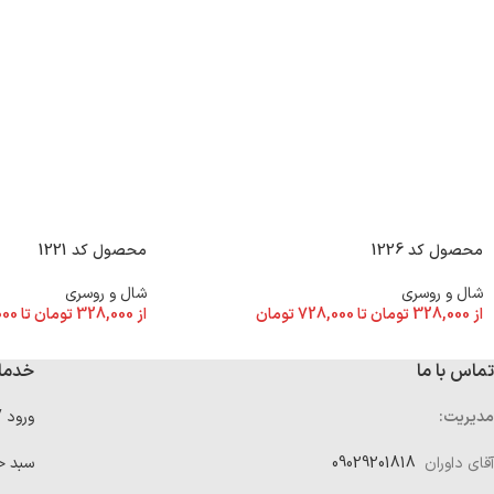
محصول کد 1226
محصول کد 1221
شال و روسری
شال و روسری
از
328,000
تومان
تا
728,000
تومان
از
328,000
تومان
تا
000
تماس با ما
خدما
مدیریت:
ورود 
آقای داوران
09029201818
سبد خ