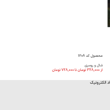
محصول کد 1208
محصول کد 1207
شال و روسری
شال و روسری
از
328,000
تومان
تا
728,000
تومان
از
328,000
تومان
تا
د الکترونیک