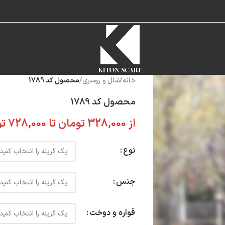
خانه
/
شال و روسری
/
محصول کد 1789
محصول کد 1789
از
328,000
تومان
تا
728,000
تو
نوع
جنس
قواره و دوخت