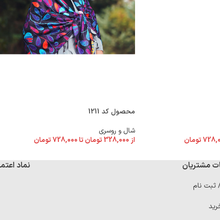
محصول کد 1211
شال و روسری
728,
تومان
از
328,000
تومان
تا
728,000
تومان
ت مشتریان
نماد اعتما
/ ثبت نام
رید