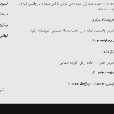
دوستان جهت سفارش عمده می تونن با این شماره در واتس آپ در
تسوی
ارتباط باشند
فروشگ
فروشگاه مرکزی:
پیگیر
تبریز، ولیعصر، فلکه بازار، جنب پاساژ حسینی، فروشگاه ارغوان
قوانین
33299350 041
کارخانه:
تبریز، خاوران، جاده زرنق، کوچه شهابی
36323961 041
ایمیل:
kitonstyle@gmail.com
کلی