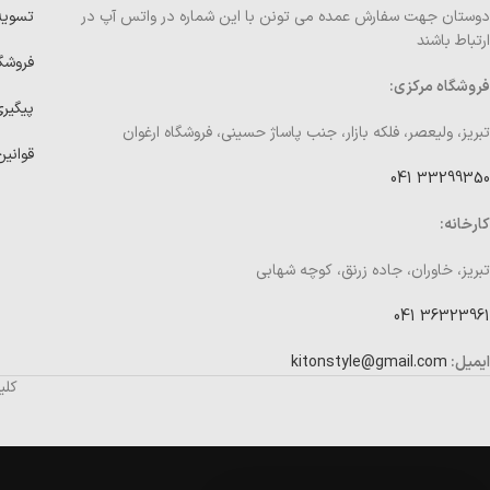
دوستان جهت سفارش عمده می تونن با این شماره در واتس آپ در
تسوی
ارتباط باشند
فروشگ
فروشگاه مرکزی:
پیگیر
تبریز، ولیعصر، فلکه بازار، جنب پاساژ حسینی، فروشگاه ارغوان
قوانین
33299350 041
کارخانه:
تبریز، خاوران، جاده زرنق، کوچه شهابی
36323961 041
ایمیل:
kitonstyle@gmail.com
کلی