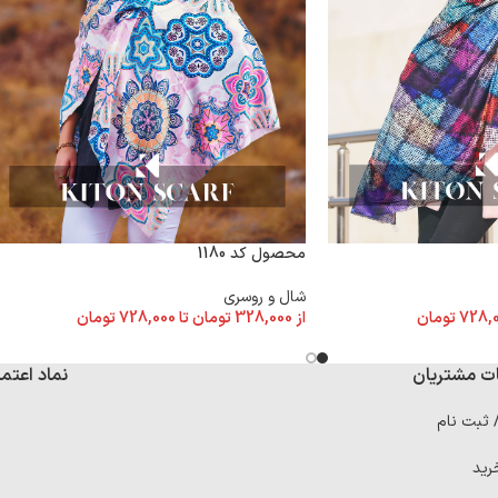
محصول کد 1180
شال و روسری
728,
تومان
از
328,000
تومان
تا
728,000
تومان
ت مشتریان
نماد اعتما
/ ثبت نام
رید