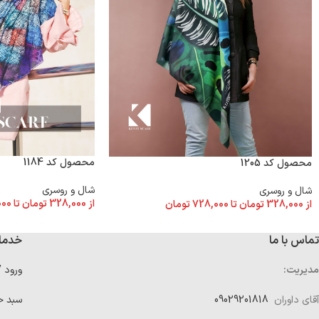
محصول کد 1184
محصول کد 1205
شال و روسری
شال و روسری
از
328,000
تومان
تا
000
از
328,000
تومان
تا
728,000
تومان
تماس با ما
خدما
مدیریت:
ورود 
آقای داوران
09029201818
سبد خ