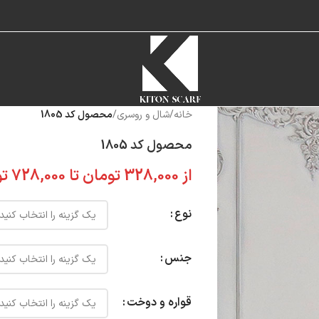
خانه
/
شال و روسری
/
محصول کد 1805
محصول کد 1805
از
328,000
تومان
تا
728,000
تو
نوع
جنس
قواره و دوخت