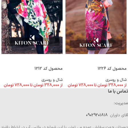
انتخاب گزینه ها
انتخاب گزینه ها
محصول کد 1226
محصول کد 1212
شال و روسری
شال و روسری
از
328,000
تومان
تا
728,000
تومان
از
328,000
تومان
تا
728,000
تومان
تماس با ما
مدیریت:
آقای داوران
09029201818
دوستان جهت سفارش عمده می تونن با این شماره در واتس آپ در ارتباط باشند