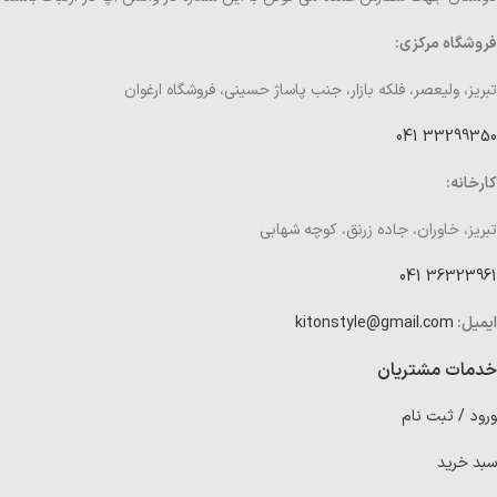
فروشگاه مرکزی:
تبریز، ولیعصر، فلکه بازار، جنب پاساژ حسینی، فروشگاه ارغوان
33299350 041
کارخانه:
تبریز، خاوران، جاده زرنق، کوچه شهابی
36323961 041
ایمیل:
kitonstyle@gmail.com
خدمات مشتریان
ورود / ثبت نام
سبد خرید