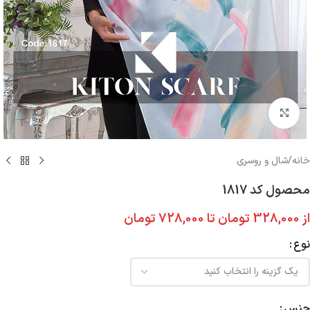
بزرگنمایی تصویر
خانه
/
شال و روسری
محصول کد 1817
از
328,000
تومان
تا
728,000
تومان
نوع
جنس