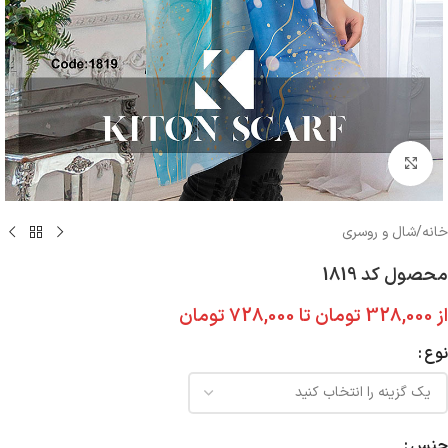
بزرگنمایی تصویر
خانه
/
شال و روسری
محصول کد 1819
از
328,000
تومان
تا
728,000
تومان
نوع
جنس