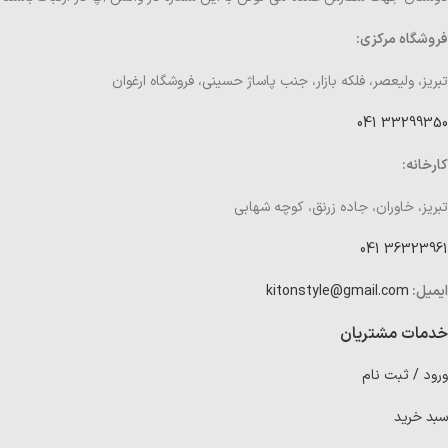
فروشگاه مرکزی:
تبریز، ولیعصر، فلکه بازار، جنب پاساژ حسینی، فروشگاه ارغوان
33299350 041
کارخانه:
تبریز، خاوران، جاده زرنق، کوچه شهابی
36323961 041
ایمیل:
kitonstyle@gmail.com
خدمات مشتریان
ورود / ثبت نام
سبد خرید