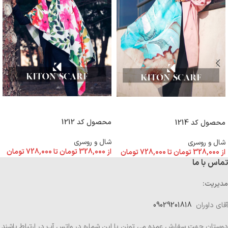
انتخاب گزینه ها
انتخاب گزینه ها
محصول کد 1212
محصول کد 1214
شال و روسری
شال و روسری
از
328,000
تومان
تا
728,000
تومان
از
328,000
تومان
تا
728,000
تومان
تماس با ما
مدیریت:
آقای داوران
09029201818
دوستان جهت سفارش عمده می تونن با این شماره در واتس آپ در ارتباط باشند